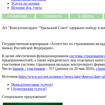
Услуги по оценке
Ведение бух. учета
О КОМПАНИИ
СТОИМОСТЬ
КЛИЕНТЫ
АО "Консалтингаудит "Уральский Союз" одержало победу в
Государственная корпорация «Агентство по страхованию вкладов
банках Российской Федерации».
В целях обеспечения функционирования
системы страхования 
предпринимателей, а также юридических лиц отдельных категор
участников системы страхования вкладов; контролирует формиро
Число
банков - участников
– 557 (данные на 20 мая 2026),
страх
Источник:
https://www.asv.org.ru/agency?news-tags=&news-date=al
[Консалтинговые услуги]
[Аудиторские услуги]
Специальное предложение!