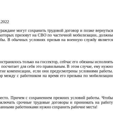
.2022
раждане могут сохранить трудовой договор и позже вернуться
 которых призовут на СВО по частичной мобилизации, должны
ужбы. В обычных условиях призыв на военную службу является
странялось только на госсектор, сейчас его обязаны исполнять
 посчитает для себя это правильным. В этом случае, ему нужно
гие компенсации, если они предусмотрены условиями работы.
ор между с работником на время его призыва по мобилизации
место. Причем с сохранением прежних условий работы. Чтобы
аключать срочные трудовые договоры и принимать на работу
ованными работниками нужно сохранить рабочие места!