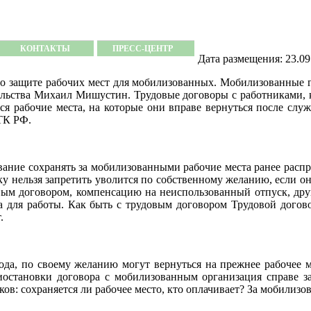
КОНТАКТЫ
ПРЕСС-ЦЕНТР
Дата размещения: 23.09
о защите рабочих мест для мобилизованных. Мобилизованные г
ительства Михаил Мишустин. Трудовые договоры с работниками,
ся рабочие места, на которые они вправе вернуться после сл
 ТК РФ.
ание сохранять за мобилизованными рабочие места ранее распро
ку нельзя запретить уволится по собственному желанию, если он
овым договором, компенсацию на неиспользованный отпуск, дру
 для работы. Как быть с трудовым договором Трудовой догов
.
года, по своему желанию могут вернуться на прежнее рабочее 
иостановки договора с мобилизованным организация справе з
ов: сохраняется ли рабочее место, кто оплачивает? За мобилиз