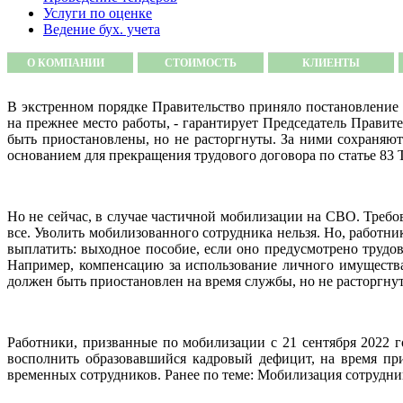
Услуги по оценке
Ведение бух. учета
О КОМПАНИИ
СТОИМОСТЬ
КЛИЕНТЫ
В экстренном порядке Правительство приняло постановление 
на прежнее место работы, - гарантирует Председатель Прав
быть приостановлены, но не расторгнуты. За ними сохраняют
основанием для прекращения трудового договора по статье 83
Но не сейчас, в случае частичной мобилизации на СВО. Требов
все. Уволить мобилизованного сотрудника нельзя. Но, работни
выплатить: выходное пособие, если оно предусмотрено труд
Например, компенсацию за использование личного имущества
должен быть приостановлен на время службы, но не расторгнут
Работники, призванные по мобилизации с 21 сентября 2022 
восполнить образовавшийся кадровый дефицит, на время пр
временных сотрудников. Ранее по теме: Мобилизация сотрудник