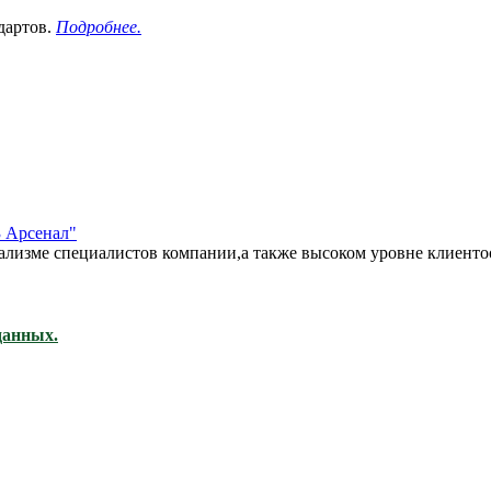
дартов.
Подробнее.
3 Арсенал"
онализме специалистов компании,а также высоком уровне клиен
данных.