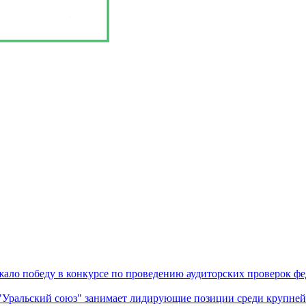
ало победу в конкурсе по проведению аудиторских проверок ф
Уральский союз" занимает лидирующие позиции среди крупнейш