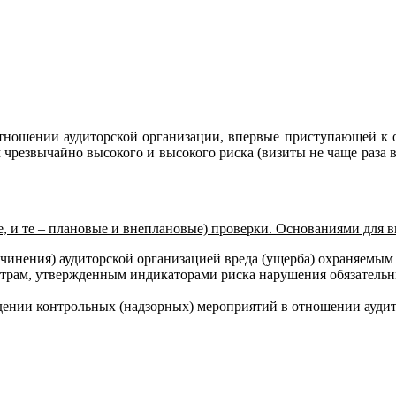
тношении аудиторской организации, впервые приступающей к обя
резвычайно высокого и высокого риска (визиты не чаще раза в г
е, и те – плановые и внеплановые) проверки. Основаниями для в
чинения) аудиторской организацией вреда (ущерба) охраняемым
етрам, утвержденным индикаторами риска нарушения обязательн
дении контрольных (надзорных) мероприятий в отношении аудит