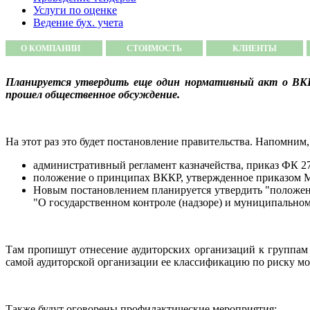
Услуги по оценке
Ведение бух. учета
О КОМПАНИИ
СТОИМОСТЬ
КЛИЕНТЫ
Планируется утвердить еще один нормативный акт о ВККР
прошел общественное обсуждение.
На этот раз это будет постановление правительства. Напомним, 
административный регламент казначейства, приказ ФК 27н
положение о принципах ВККР, утвержденное приказом М
Новым постановлением планируется утвердить "положени
"О государственном контроле (надзоре) и муниципальном
Там пропишут отнесение аудиторских организаций к группам р
самой аудиторской организации ее классификацию по риску мо
Также будут оговорены профилактические мероприятия: