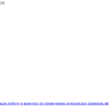
ГОЗ
ало победу в конкурсе по проведению аудиторских проверок ф