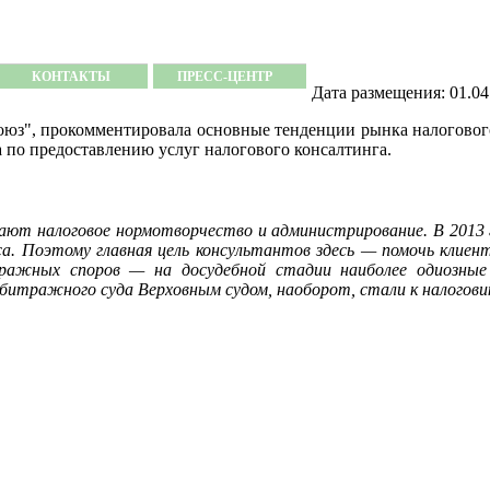
КОНТАКТЫ
ПРЕСС-ЦЕНТР
Дата размещения: 01.04
оюз", прокомментировала основные тенденции рынка налогового
 по предоставлению услуг налогового консалтинга.
ют налоговое нормотворчество и администрирование. В 2013 г
еса. Поэтому главная цель консультантов здесь — помочь клие
ажных споров — на досудебной стадии наиболее одиозные 
итражного суда Верховным судом, наоборот, стали к налоговик